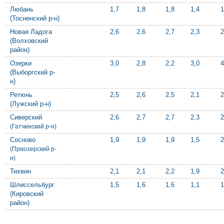
Любань
1,7
1,8
1,8
1,4
1
(Тосненский р-н)
Новая Ладога
2,6
2,6
2,7
2,3
2
(Волховский
район)
Озерки
3,0
2,8
2,2
3,0
4
(Выборгский р-
н)
Ретюнь
2,5
2,6
2,5
2,1
2
(Лужский р-н)
Сиверский
2,6
2,7
2,7
2,3
2
(Гатчинский р-н)
Сосново
1,9
1,9
1,9
1,5
2
(Приозерский р-
н)
Тихвин
2,1
2,1
2,2
1,9
2
Шлиссельбург
1,5
1,6
1,6
1,1
1
(Кировский
район)