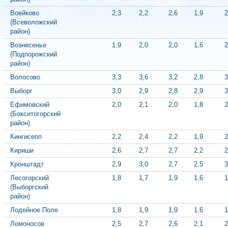
Воейково
2,3
2,2
2,6
1,9
2
(Всеволожский
район)
Вознесенье
1,9
2,0
2,0
1,6
2
(Подпорожский
район)
Волосово
3,3
3,6
3,2
2,8
3
Выборг
3,0
2,9
2,8
2,9
3
Ефимовский
2,0
2,1
2,0
1,8
2
(Бокситогорский
район)
Кингисепп
2,2
2,4
2,2
1,9
2
Кириши
2,6
2,7
2,7
2,2
2
Кронштадт
2,9
3,0
2,7
2,5
3
Лесогорский
1,8
1,7
1,9
1,6
1
(Выборгский
район)
Лодейное Поле
1,8
1,9
1,9
1,6
1
Ломоносов
2,5
2,7
2,6
2,1
2