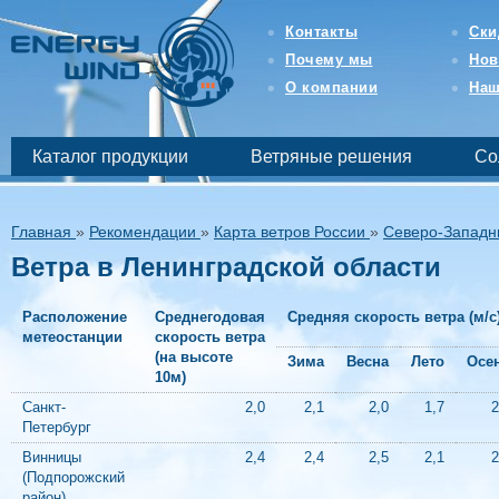
Интернет-
магазин
Контакты
Ски
возобновляемой
Почему мы
Нов
и
бесперебойной
О компании
Наш
энергетики
-
EnergyWind
Каталог продукции
Ветряные решения
Со
Главная
»
Рекомендации
»
Карта ветров России
»
Северо-Западн
Ветра в Ленинградской области
Расположение
Среднегодовая
Средняя скорость ветра (м/с
метеостанции
скорость ветра
(на высоте
Зима
Весна
Лето
Осе
10м)
Санкт-
2,0
2,1
2,0
1,7
2
Петербург
Винницы
2,4
2,4
2,5
2,1
2
(Подпорожский
район)