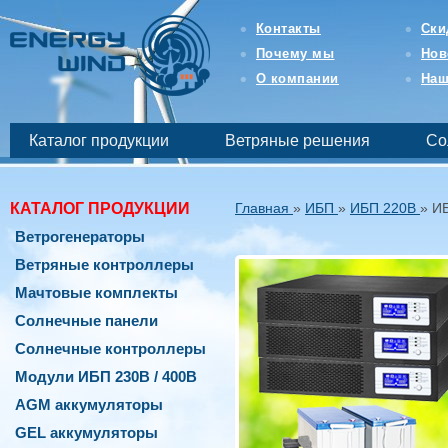
Интернет-
магазин
Контакты
Ски
возобновляемой
Почему мы
Нов
и
бесперебойной
О компании
Наш
энергетики
-
EnergyWind
Каталог продукции
Ветряные решения
Со
КАТАЛОГ ПРОДУКЦИИ
Главная
»
ИБП
»
ИБП 220В
»
ИБ
Ветрогенераторы
Ветряные контроллеры
Мачтовые комплекты
Солнечные панели
Солнечные контроллеры
Модули ИБП 230В / 400В
AGM аккумуляторы
GEL аккумуляторы