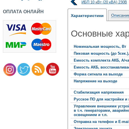
п.
ИБП 10 кВт (20 кВА) 230В
ОПЛАТА ОНЛАЙН
Описани
Характеристики
Основные хар
Номинальная мощность, Вт
Пиковая мощность (до 5сек.),
Емкость комплекта АКБ, А/ч
Емкость АКБ, восстанавливае
Форма сигнала на выходе
Напряжение на выходе
Стабилизация напряжения
Русское ПО для настройки и 
Управление внешними устро
в т.ч. генераторами, аварийн
освещением и т.п.
Отправка на телефон и E-ma
Электронная защита