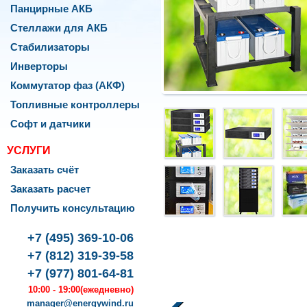
Панцирные АКБ
Стеллажи для АКБ
Стабилизаторы
Инверторы
Коммутатор фаз (АКФ)
Топливные контроллеры
Софт и датчики
УСЛУГИ
Заказать счёт
Заказать расчет
Получить консультацию
rgyWind
076
,
+7 (495) 369-10-06
ква
,
+7 (812) 319-39-58
+7 (977) 801-64-81
оленко,
10:00 - 19:00
(ежедневно)
manager@energywind.ru