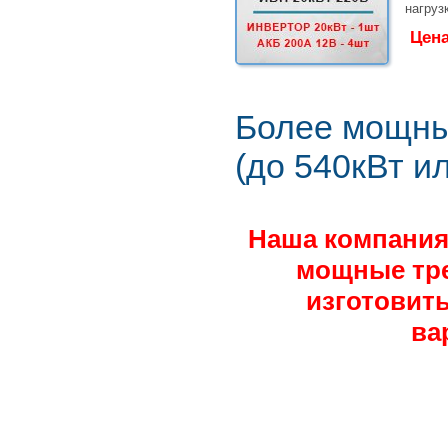
нагруз
Цен
Более мощны
(до 540кВт и
Наша компания
мощные тре
изготовить
ва