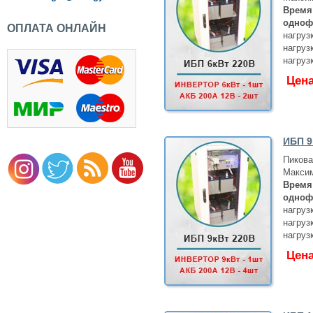
п.
Время
одноф
ОПЛАТА ОНЛАЙН
нагруз
нагруз
нагруз
Цен
ИБП 9
Пикова
Максим
Время
одноф
нагруз
нагруз
нагруз
Цен