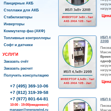
Панцирные АКБ
нагруз
нагруз
Стеллажи для АКБ
Цен
Стабилизаторы
Инверторы
Коммутатор фаз (АКФ)
ИБП 4
Топливные контроллеры
220В
Софт и датчики
Пикова
Максим
УСЛУГИ
Время
Заказать счёт
одноф
нагруз
Заказать расчет
нагруз
нагруз
Получить консультацию
Цен
rgyWind
076
,
+7 (495) 369-10-06
ква
,
+7 (812) 319-39-58
+7 (977) 801-64-81
ИБП 6
оленко,
10:00 - 19:00
(ежедневно)
Пикова
manager@energywind.ru
Максим