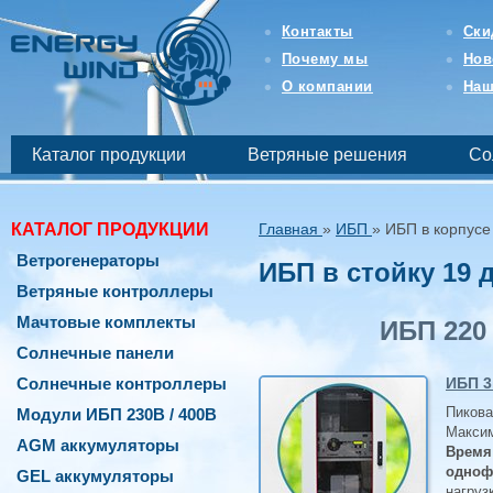
Интернет-
магазин
Контакты
Ски
возобновляемой
Почему мы
Нов
и
бесперебойной
О компании
Наш
энергетики
-
EnergyWind
Каталог продукции
Ветряные решения
Со
КАТАЛОГ ПРОДУКЦИИ
Главная
»
ИБП
»
ИБП в корпусе
Ветрогенераторы
ИБП в стойку 19
Ветряные контроллеры
Мачтовые комплекты
ИБП 220
Солнечные панели
Солнечные контроллеры
ИБП 3
Пикова
Модули ИБП 230В / 400В
Максим
AGM аккумуляторы
Время
одноф
GEL аккумуляторы
нагруз