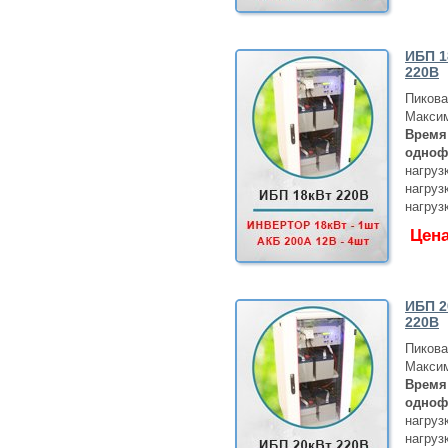
ИБП 1
220В
Пикова
Максим
Время
одноф
нагруз
нагруз
нагруз
Цен
ИБП 2
220В
Пикова
Максим
Время
одноф
нагруз
нагруз