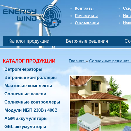
Интернет-
магазин
Контакты
Ски
возобновляемой
Почему мы
Нов
и
бесперебойной
О компании
Наш
энергетики
-
EnergyWind
Каталог продукции
Ветряные решения
Со
КАТАЛОГ ПРОДУКЦИИ
Главная
»
Солнечные решения
Ветрогенераторы
Ветряные контроллеры
Мачтовые комплекты
Солнечные панели
Солнечные контроллеры
Модули ИБП 230В / 400В
AGM аккумуляторы
GEL аккумуляторы