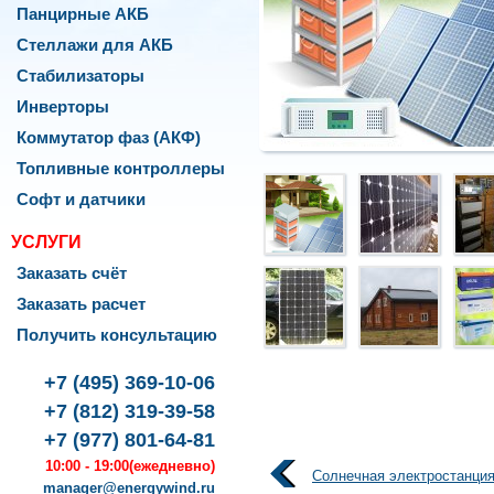
Панцирные АКБ
Стеллажи для АКБ
Стабилизаторы
Инверторы
Коммутатор фаз (АКФ)
Топливные контроллеры
Софт и датчики
УСЛУГИ
Заказать счёт
Заказать расчет
Получить консультацию
rgyWind
076
,
+7 (495) 369-10-06
ква
,
+7 (812) 319-39-58
+7 (977) 801-64-81
оленко,
10:00 - 19:00
(ежедневно)
Солнечная электростанция
manager@energywind.ru