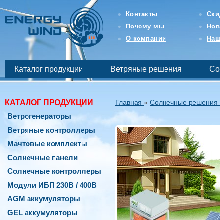
Интернет-
магазин
Контакты
Ски
возобновляемой
Почему мы
Нов
и
бесперебойной
О компании
Наш
энергетики
-
EnergyWind
Каталог продукции
Ветряные решения
Со
КАТАЛОГ ПРОДУКЦИИ
Главная
»
Солнечные решения
Ветрогенераторы
Ветряные контроллеры
Мачтовые комплекты
Солнечные панели
Солнечные контроллеры
Модули ИБП 230В / 400В
AGM аккумуляторы
GEL аккумуляторы