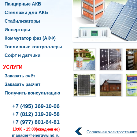
Панцирные АКБ
Стеллажи для АКБ
Стабилизаторы
Инверторы
Коммутатор фаз (АКФ)
Топливные контроллеры
Софт и датчики
УСЛУГИ
Заказать счёт
Заказать расчет
Получить консультацию
rgyWind
076
,
+7 (495) 369-10-06
ква
,
+7 (812) 319-39-58
+7 (977) 801-64-81
оленко,
10:00 - 19:00
(ежедневно)
Солнечная электростанция
manager@energywind.ru