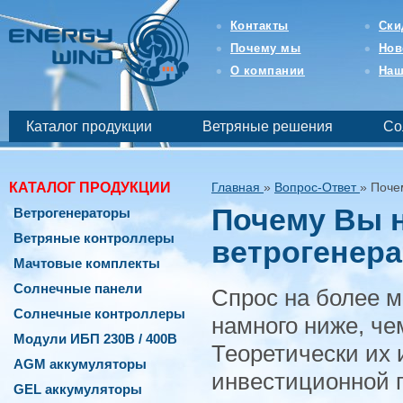
Интернет-
магазин
Контакты
Ски
возобновляемой
Почему мы
Нов
и
бесперебойной
О компании
Наш
энергетики
-
EnergyWind
Каталог продукции
Ветряные решения
Со
КАТАЛОГ ПРОДУКЦИИ
Главная
»
Вопрос-Ответ
»
Поче
Почему Вы 
Ветрогенераторы
Ветряные контроллеры
ветрогенер
Мачтовые комплекты
Солнечные панели
Спрос на более м
Солнечные контроллеры
намного ниже, че
Модули ИБП 230В / 400В
Теоретически их 
AGM аккумуляторы
инвестиционной 
GEL аккумуляторы