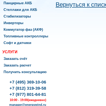
Панцирные АКБ
Вернуться к спис
Стеллажи для АКБ
Стабилизаторы
Инверторы
Коммутатор фаз (АКФ)
Топливные контроллеры
Софт и датчики
УСЛУГИ
Заказать счёт
Заказать расчет
Получить консультацию
rgyWind
076
,
+7 (495) 369-10-06
ква
,
+7 (812) 319-39-58
+7 (977) 801-64-81
оленко,
10:00 - 19:00
(ежедневно)
manager@energywind.ru