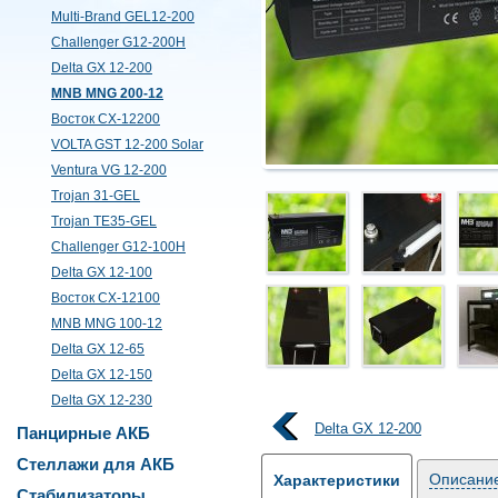
Multi-Brand GEL12-200
Challenger G12-200H
Delta GX 12-200
MNB MNG 200-12
Восток CX-12200
VOLTA GST 12-200 Solar
Ventura VG 12-200
Trojan 31-GEL
Trojan TE35-GEL
Challenger G12-100H
Delta GX 12-100
Восток CX-12100
MNB MNG 100-12
Delta GX 12-65
Delta GX 12-150
Delta GX 12-230
Delta GX 12-200
Панцирные АКБ
Стеллажи для АКБ
Описани
Характеристики
Стабилизаторы