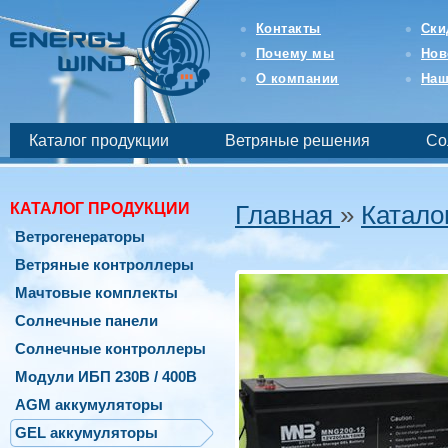
Интернет-
магазин
Контакты
Ски
возобновляемой
Почему мы
Нов
и
бесперебойной
О компании
Наш
энергетики
-
EnergyWind
Каталог продукции
Ветряные решения
Со
КАТАЛОГ ПРОДУКЦИИ
Главная
»
Катало
Ветрогенераторы
Ветряные контроллеры
Мачтовые комплекты
Солнечные панели
Солнечные контроллеры
Модули ИБП 230В / 400В
AGM аккумуляторы
GEL аккумуляторы