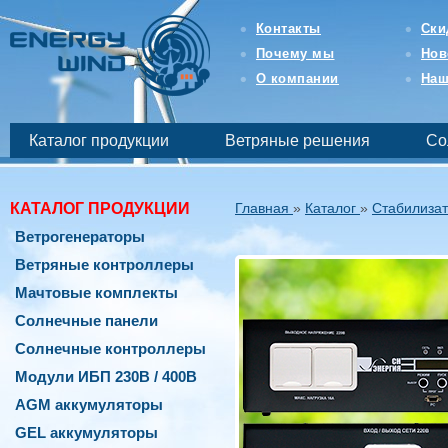
Интернет-
магазин
Контакты
Ски
возобновляемой
Почему мы
Нов
и
бесперебойной
О компании
Наш
энергетики
-
EnergyWind
Каталог продукции
Ветряные решения
Со
КАТАЛОГ ПРОДУКЦИИ
Главная
»
Каталог
»
Стабилиза
Ветрогенераторы
Ветряные контроллеры
Мачтовые комплекты
Солнечные панели
Солнечные контроллеры
Модули ИБП 230В / 400В
AGM аккумуляторы
GEL аккумуляторы