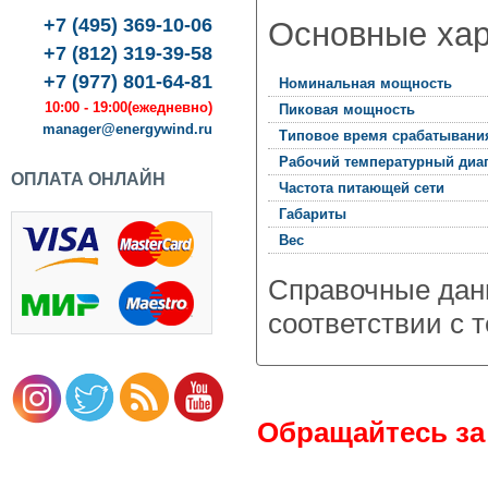
rgyWind
076
,
+7 (495) 369-10-06
Основные хар
ква
,
+7 (812) 319-39-58
+7 (977) 801-64-81
Номинальная мощность
оленко,
10:00 - 19:00
(ежедневно)
Пиковая мощность
manager@energywind.ru
Типовое время срабатывани
п.
Рабочий температурный диа
ОПЛАТА ОНЛАЙН
Частота питающей сети
Габариты
Вес
Справочные дан
соответствии с 
Обращайтесь
за